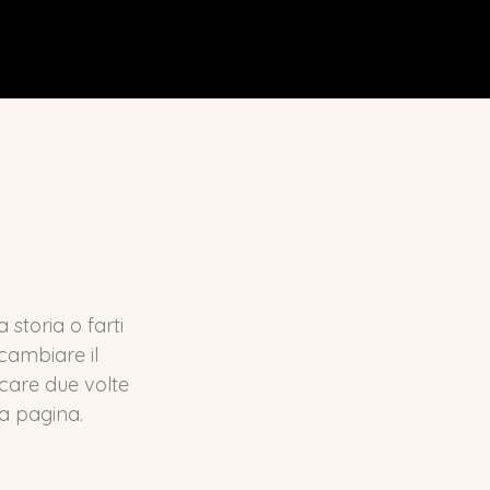
storia o farti
cambiare il
ccare due volte
la pagina.