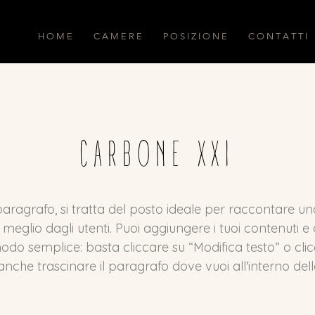
H O M E
C A M E R E
P O S I Z I O N E
C O N T A T T I
CARBONE XXI
aragrafo, si tratta del posto ideale per raccontare una 
meglio dagli utenti. Puoi aggiungere i tuoi contenuti e 
odo semplice: basta cliccare su “Modifica testo” o cli
 anche trascinare il paragrafo dove vuoi all'interno del