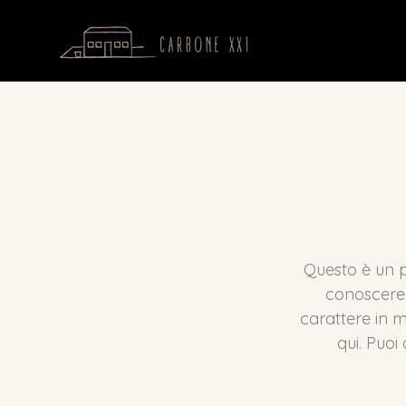
Questo è un p
conoscere 
carattere in m
qui. Puoi