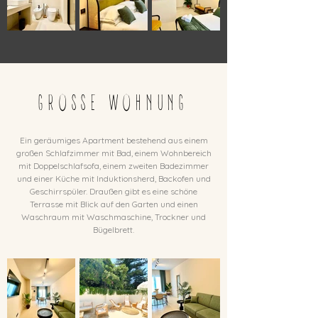
GROSSE WOHNUNG
Ein geräumiges Apartment bestehend aus einem
großen Schlafzimmer mit Bad, einem Wohnbereich
mit Doppelschlafsofa, einem zweiten Badezimmer
und einer Küche mit Induktionsherd, Backofen und
Geschirrspüler. Draußen gibt es eine schöne
Terrasse mit Blick auf den Garten und einen
Waschraum mit Waschmaschine, Trockner und
Bügelbrett.