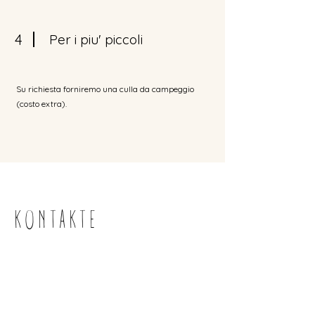
4
Per i piu' piccoli
Su richiesta forniremo una culla da campeggio
(costo extra).
KONTAKTE
carbone21catania@gmail.com
+39 340 232 4450