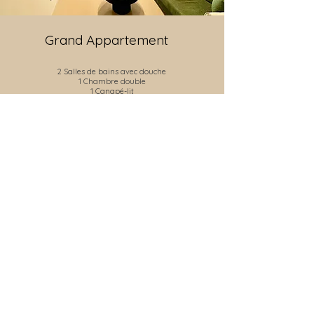
Grand Appartement
2 Salles de bains avec douche
1 Chambre double
1 Canapé-lit
Terrasse
Cuisine