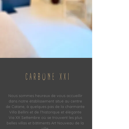
CARBONE XXI
Nous sommes heureux de vous accueillir
dans notre établissement situé au centre
de Catane, à quelques pas de la charmante
Villa Bellini et de l'historique et élégante
Via XX Settembre où se trouvent les plus
belles villas et bâtiments Art Nouveau de la
ville.